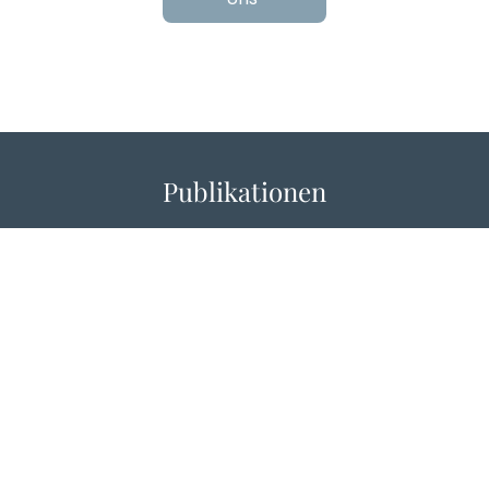
Publikationen
Unsere Publikationen vereinen
Wissenschaftlichkeit mit praktischer
Relevanz, von Kapitalmarktforschung bis hin
zur Rechnungslegung. Entdecken Sie eine
Auswahl an Veröffentlichungen unserer
Experten.
Unsere Publikationen