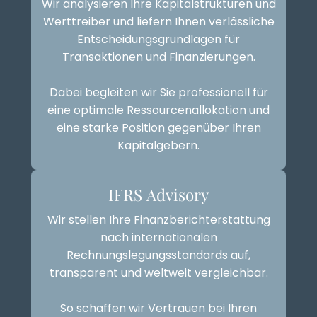
Wir analysieren Ihre Kapitalstrukturen und
Werttreiber und liefern Ihnen verlässliche
Entscheidungsgrundlagen für
Transaktionen und Finanzierungen.
Dabei begleiten wir Sie professionell für
eine optimale Ressourcenallokation und
eine starke Position gegenüber Ihren
Kapitalgebern.
IFRS Advisory
Wir stellen Ihre Finanzberichterstattung
nach internationalen
Rechnungslegungsstandards auf,
transparent und weltweit vergleichbar.
So schaffen wir Vertrauen bei Ihren